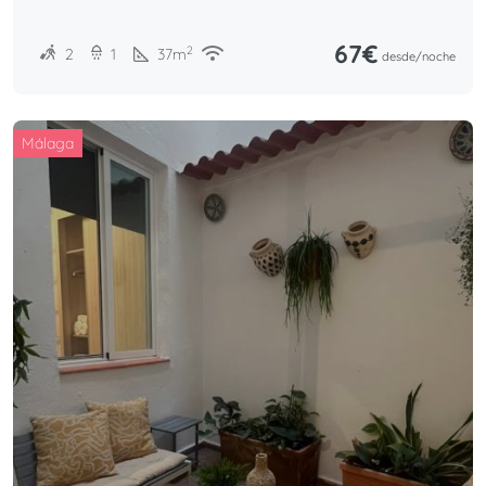
todos los puntos de interes.
67€
2
2
1
37
m
desde/
noche
Málaga