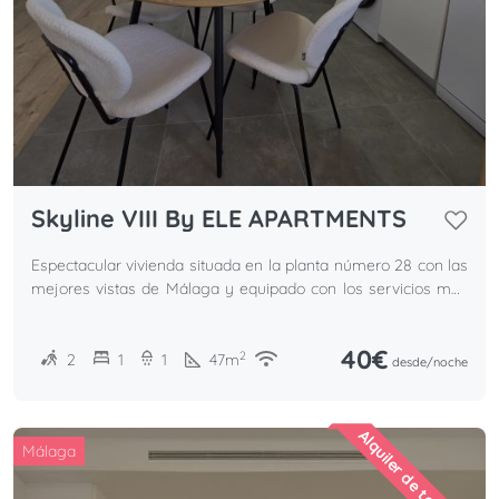
Skyline VIII By ELE APARTMENTS
Espectacular vivienda situada en la planta número 28 con las
mejores vistas de Málaga y equipado con los servicios más
premium de la ciudad.
40€
2
2
1
1
47
m
desde/
noche
Alquiler de temporada
Málaga