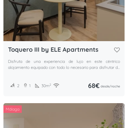
Toquero III by ELE Apartments
Disfruta de una experiencia de lujo en este céntrico
alojamiento equipado con todo lo necesario para disfrutar de
unas inolvidables vacaciones.
68€
2
2
1
30
m
desde/
noche
Málaga