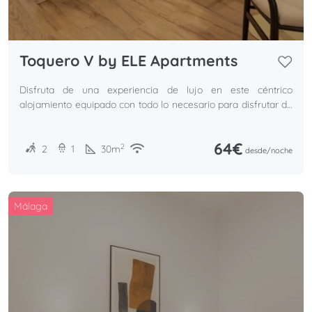
Toquero V by ELE Apartments
Disfruta de una experiencia de lujo en este céntrico
alojamiento equipado con todo lo necesario para disfrutar de
unas inolvidables vacaciones.
64€
2
2
1
30
m
desde/
noche
Málaga