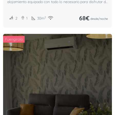
alojamiento equipado con todo lo necesario para disfrutar de
unas inolvidables vacaciones.
68€
2
2
1
30
m
desde/
noche
Fuengirola