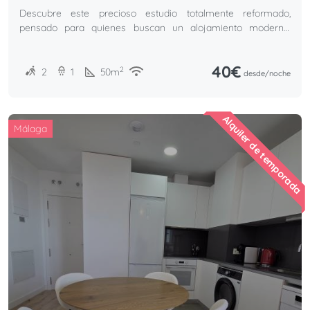
comodidades
Descubre este precioso estudio totalmente reformado,
pensado para quienes buscan un alojamiento moderno,
funcional y acogedor.
40€
2
2
1
50
m
desde/
noche
Alquiler de temporada
Málaga