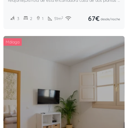
relajante¡Disfruta de esta encantadora casa de dos plantas a
pocos pasos de la playa! Cuenta con dos acogedores
dormitorios y un baño completo.
67€
2
3
2
1
51
m
desde/
noche
Málaga