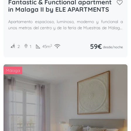
Fantastic & Functional apartment
in Malaga II by ELE APARTMENTS
Apartamento espacioso, luminoso, moderno y funcional a
unos metros del centro y de la feria de Muestras de Málaga.
Perfecto para parejas.
59€
2
2
1
45
m
desde/
noche
Málaga