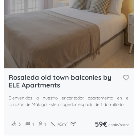
Rosaleda old town balconies by
ELE Apartments
Bienvenidos a nuestro encantador apartamento en el
corazón de Málaga! Este acogedor espacio de 1 dormitorio es
ideal para parejas
59€
2
3
1
1
45
m
desde/
noche