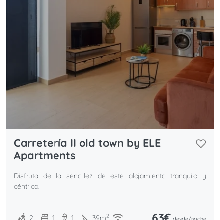
Carretería II old town by ELE
Apartments
Disfruta de la sencillez de este alojamiento tranquilo y
céntrico.
63€
2
2
1
1
39
m
desde/
noche