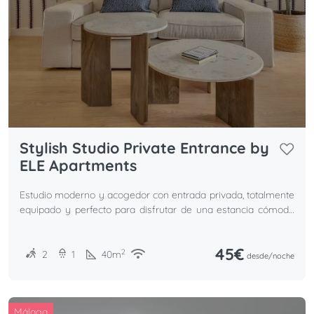
Stylish Studio Private Entrance by
ELE Apartments
Estudio moderno y acogedor con entrada privada, totalmente
equipado y perfecto para disfrutar de una estancia cómoda
en Málaga.
45€
2
2
1
40
m
desde/
noche
Málaga