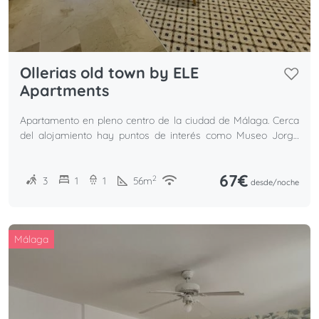
Ollerias old town by ELE
Apartments
Apartamento en pleno centro de la ciudad de Málaga. Cerca
del alojamiento hay puntos de interés como Museo Jorge
Rando, Museo del Vidrio y del Cristal, Museo Picasso
67€
2
3
1
1
56
m
desde/
noche
Málaga