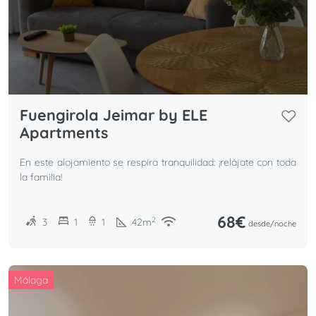
Fuengirola Jeimar by ELE
Apartments
En este alojamiento se respira tranquilidad: ¡relájate con toda
la familia!
68€
2
3
1
1
42
m
desde/
noche
Málaga