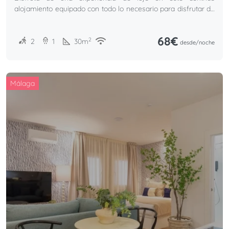
alojamiento equipado con todo lo necesario para disfrutar de
unas inolvidables vacaciones..
68€
2
2
1
30
m
desde/
noche
Málaga