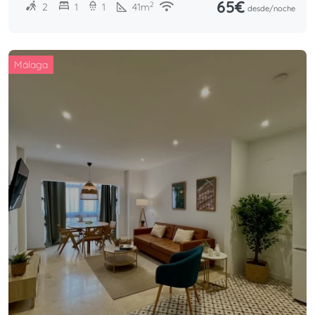
65€
2
2
1
1
41
m
desde/
noche
Málaga