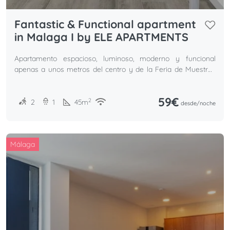
Fantastic & Functional apartment
in Malaga I by ELE APARTMENTS
Apartamento espacioso, luminoso, moderno y funcional
apenas a unos metros del centro y de la Feria de Muestras
de Málaga. Es perfecto para parejas.
59€
2
2
1
45
m
desde/
noche
Málaga