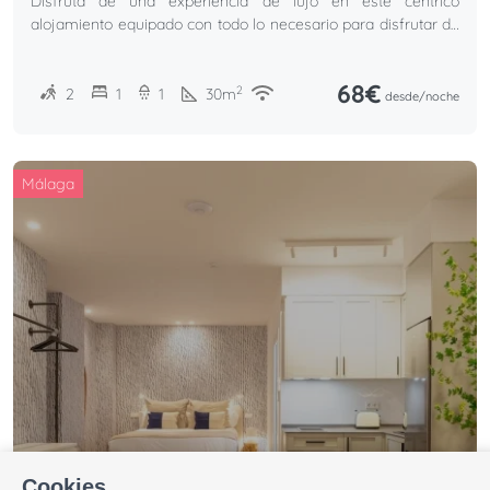
Disfruta de una experiencia de lujo en este céntrico
alojamiento equipado con todo lo necesario para disfrutar de
unas inolvidables vacaciones.
68€
2
2
1
1
30
m
desde/
noche
Málaga
Cookies