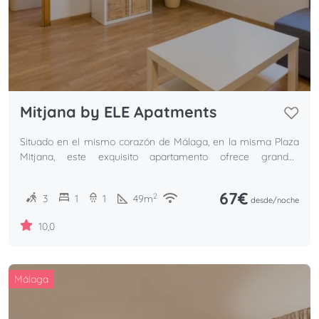
Mitjana by ELE Apatments
Situado en el mismo corazón de Málaga, en la misma Plaza
Mitjana, este exquisito apartamento ofrece grandes
oportunidades para disfrutar de la preciosa ciudad de Málaga
67€
2
3
1
1
49
m
desde/
noche
10,0
Málaga