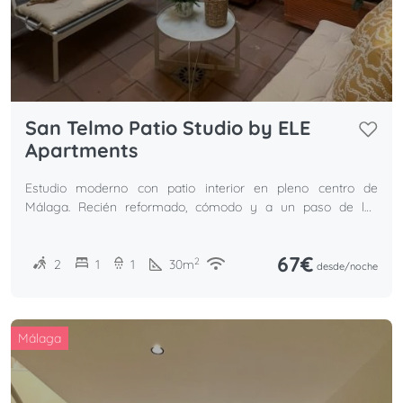
San Telmo Patio Studio by ELE
Apartments
Estudio moderno con patio interior en pleno centro de
Málaga. Recién reformado, cómodo y a un paso de los
mejores museos y restaurantes
67€
2
2
1
1
30
m
desde/
noche
Málaga