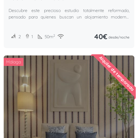
Descubre este precioso estudio totalmente reformado,
pensado para quienes buscan un alojamiento moderno,
funcional y acogedor.
40€
2
2
1
50
m
desde/
noche
Alquiler de temporada
Málaga