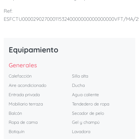
dormitorios, 2 baños, cocina totalmente equipada y una
Ref:
fantástica terraza privada. El apartamento es ideal para
ESFCTU0000290270001153240000000000000000VFT/MA/2
parejas, familias y grupos.
Equipamiento
Generales
Calefacción
Silla alta
Aire acondicionado
Ducha
Entrada privada
Agua caliente
Mobiliario terraza
Tendedero de ropa
Balcón
Secador de pelo
Ropa de cama
Gel y champú
Botiquín
Lavadora