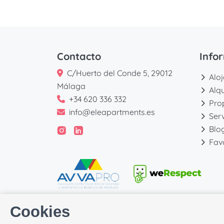
Contacto
Info
C/Huerto del Conde 5, 29012
Alo
Málaga
Alq
+34 620 336 332
Pro
info@eleapartments.es
Serv
Blo
Fav
Cookies
Desarrollado por
Icnea
. Copyright © ELE APARTMEN