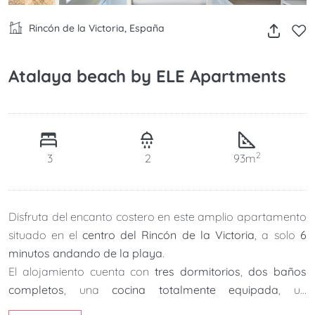
Rincón de la Victoria, España
Atalaya beach by ELE Apartments
2
3
2
93m
Disfruta del encanto costero en este amplio apartamento
situado en el
centro del Rincón de la Victoria
, a solo
6
minutos andando de la playa
.
El alojamiento cuenta con
tres dormitorios
,
dos baños
completos
, una
cocina totalmente equipada
, un
acogedor salón
y una
terraza convertible mediante