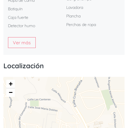
Ropa de cama
Lavadora
Botiquín
Plancha
Caja fuerte
Perchas de ropa
Detector humo
Ver más
Localización
+
−