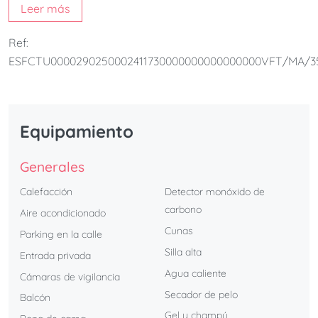
Leer más
cerramiento
, perfecta para disfrutar tanto en verano
como en invierno.
Ref:
Su excelente ubicación permite acceder fácilmente a
ESFCTU0000290250002411730000000000000000VFT/MA/3
tiendas, restaurantes y todos los servicios, en una zona
tranquila y agradable ideal para descansar sin renunciar
a la cercanía del mar.
Perfecto para
familias
que buscan confort, amplitud y
Equipamiento
una ubicación privilegiada en la Costa del Sol.
Generales
Calefacción
Detector monóxido de
carbono
Aire acondicionado
Cunas
Parking en la calle
Silla alta
Entrada privada
Agua caliente
Cámaras de vigilancia
Secador de pelo
Balcón
Gel y champú