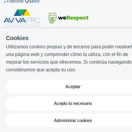
Cookies
Desarrollado por
Icnea
. Copyright © ELE APARTMENTS 2026
-
Utilizamos cookies propias y de terceros para poder mostrar
Todos los derechos reservados
una página web y comprender cómo la utiliza, con el fin de
Aviso legal
| Política de privacidad |
Política de cookies
mejorar los servicios que ofrecemos. Si continúa navegando
consideramos que acepta su uso.
Aceptar
Acepto lo necesario
Administrar cookies