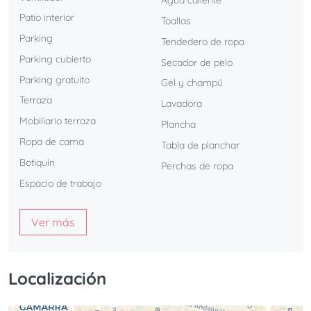
Agua caliente
desean olvidarse de buscar aparcamiento.
Patio interior
Toallas
Parking
Tendedero de ropa
Su diseño moderno, la calidad de sus acabados y la
Parking cubierto
Secador de pelo
comodidad de sus instalaciones hacen de este
Parking gratuito
apartamento el lugar ideal para disfrutar de Málaga con
Gel y champú
todas las comodidades.
Terraza
Lavadora
Mobiliario terraza
Plancha
En
ELE Apartments
cuidamos cada detalle para ofrecerte
Ropa de cama
Tabla de planchar
una estancia cómoda, elegante y memorable, donde solo
Botiquín
tendrás que preocuparte de disfrutar de la ciudad.
Perchas de ropa
Espacio de trabajo
Ver más
Localización