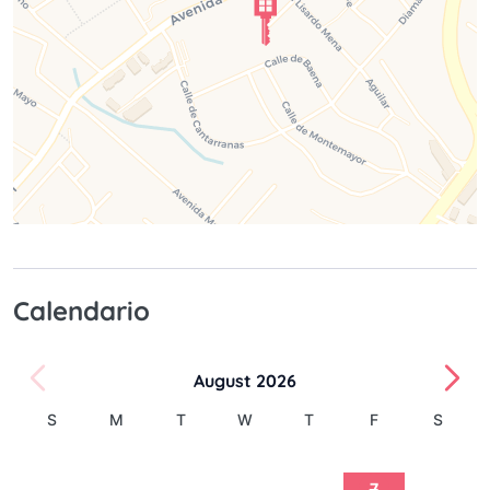
Calendario
August 2026
S
M
T
W
T
F
S
1
2
3
4
5
6
7
8