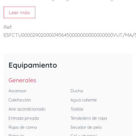
El apartamento en sí mismo es espacioso y luminoso,
Leer más
ofreciendo un entorno moderno y funcional. Consta de 1
dormitorio, cocina totalmente equipada y 1 baño. El
Ref:
apartamento es perfecto para parejas y familias.
ESFCTU0000290200007456450000000000000000VUT/MA/
Equipamiento
Generales
Ascensor
Ducha
Calefacción
Agua caliente
Aire acondicionado
Toallas
Entrada privada
Tendedero de ropa
Ropa de cama
Secador de pelo