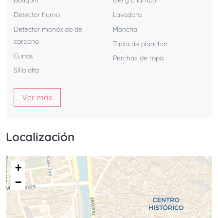
Botiquín
Gel y champú
Detector humo
Lavadora
Detector monóxido de
Plancha
carbono
Tabla de planchar
Cunas
Perchas de ropa
Silla alta
Ver más
Localización
+
−