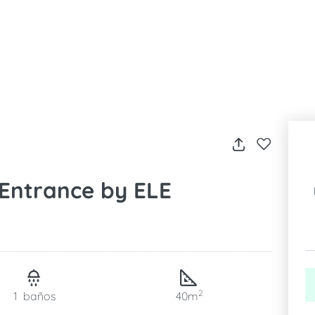
e Entrance by ELE
2
1
baños
40m