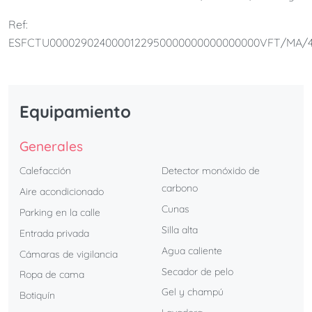
baño completo. Es perfecto para parejas y familias.
Ref:
ESFCTU0000290240000122950000000000000000VFT/MA/4
Equipamiento
Generales
Calefacción
Detector monóxido de
carbono
Aire acondicionado
Cunas
Parking en la calle
Silla alta
Entrada privada
Agua caliente
Cámaras de vigilancia
Secador de pelo
Ropa de cama
Gel y champú
Botiquín