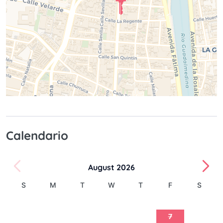
Calendario
August 2026
S
M
T
W
T
F
S
1
2
3
4
5
6
7
8