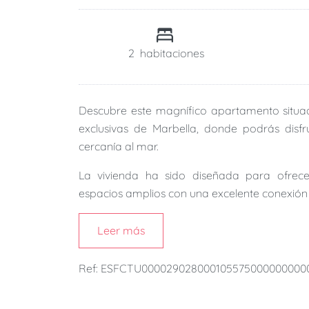
2
habitaciones
Descubre este magnífico apartamento situ
exclusivas de Marbella, donde podrás disfru
cercanía al mar.
La vivienda ha sido diseñada para ofrec
espacios amplios con una excelente conexión ent
Dispone de
dos amplios dormitorios
y
dos 
Leer más
una confortable cama de matrimonio y acces
día disfrutando del aire libre. El segundo d
Ref: ESFCTU00002902800010557500000000
el resto de los huéspedes.
El corazón de la vivienda es su amplio
salón-