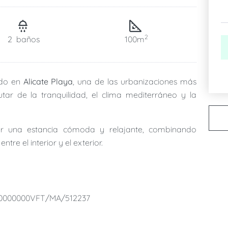
2
2
baños
100m
ado en
Alicate Playa
, una de las urbanizaciones más
tar de la tranquilidad, el clima mediterráneo y la
er una estancia cómoda y relajante, combinando
re el interior y el exterior.
baños completos
. El dormitorio principal cuenta con
o directo a la terraza, permitiéndote comenzar el
ormitorio ofrece un espacio acogedor y funcional para
00000000VFT/MA/512237
comedor con cocina integrada totalmente equipada
,