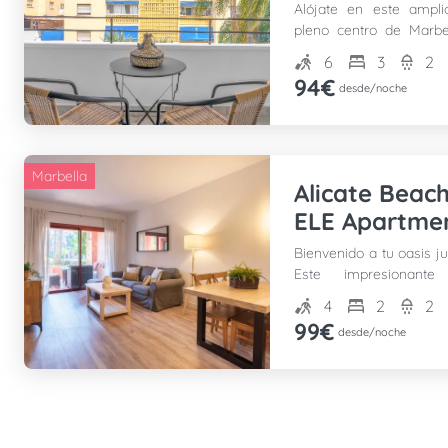
Alójate en este ampli
pleno centro de Marbe
emblemática Avenida Ri
6
3
2
94€
desde/noche
Marbella
Alicate Beac
ELE Apartme
Bienvenido a tu oasis ju
Este impresionant
dormitorios y dos bañ
4
2
2
perfecta de comodidad y
99€
desde/noche