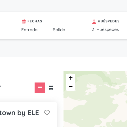
FECHAS
HUÉSPEDES
Huéspedes
-
+
−
 town by ELE