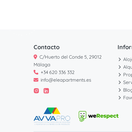
Alojamientos
Contacto
Info
C/Huerto del Conde 5, 29012
Alo
Málaga
Alq
+34 620 336 332
Pro
info@eleapartments.es
Serv
Blo
Fav