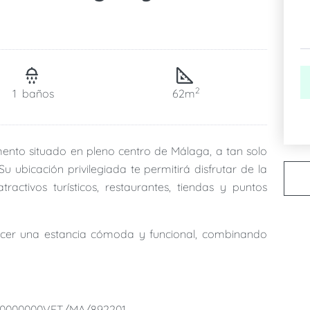
2
1
baños
62m
nto situado en pleno centro de Málaga, a tan solo
u ubicación privilegiada te permitirá disfrutar de la
ractivos turísticos, restaurantes, tiendas y puntos
ecer una estancia cómoda y funcional, combinando
nto para escapadas en pareja como para viajes de ocio,
xperiencia agradable en la ciudad.
explorar fácilmente el casco histórico, museos, zonas
00000000VFT/MA/892201