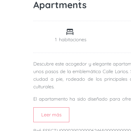
Apartments
1
habitaciones
Descubre este acogedor y elegante apartame
unos pasos de la emblemática Calle Larios. S
ciudad a pie, rodeado de los principales at
culturales.
El apartamento ha sido diseñado para ofr
estilo y practicidad. Es el lugar perfecto ta
proporcionando todo lo necesario para una e
Leer más
Gracias a su excelente localización, podrás 
Ref: ESFCTU00002902000062465000000000