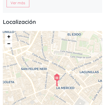
Ver más
Localización
+
−