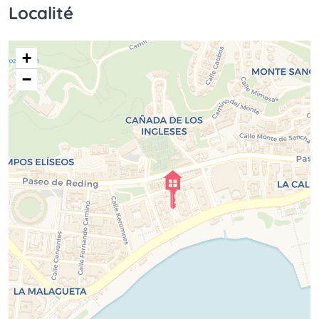
Localité
+
−