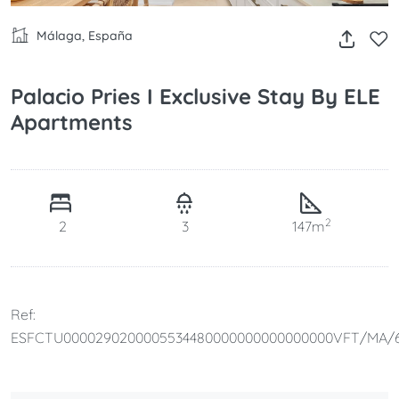
Málaga, España
Palacio Pries I Exclusive Stay By ELE
Apartments
2
2
3
147m
Ref:
ESFCTU0000290200005534480000000000000000VFT/MA/