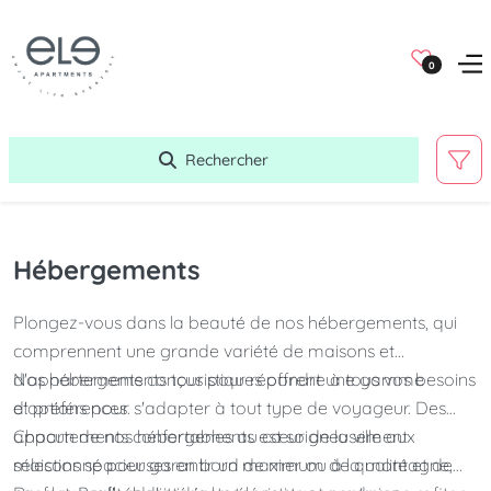
0
Rechercher
Hébergements
Plongez-vous dans la beauté de nos hébergements, qui
comprennent une grande variété de maisons et
d'appartements conçus pour répondre à tous vos besoins
Nos hébergements touristiques offrent une gamme
et préférences.
d'options pour s'adapter à tout type de voyageur. Des
appartements confortables au cœur de la ville aux
Chacun de nos hébergements est soigneusement
maisons spacieuses en bord de mer ou à la montagne,
sélectionné pour garantir un maximum de qualité et de