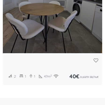
40€
2
2
1
1
47
m
à partir de/
nuit