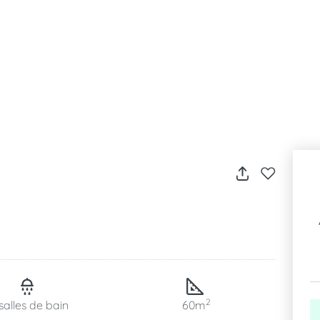
2
salles de bain
60m