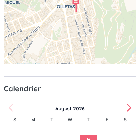
Calendrier
August 2026
S
M
T
W
T
F
S
1
2
3
4
5
6
7
8