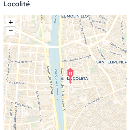
Localité
+
−