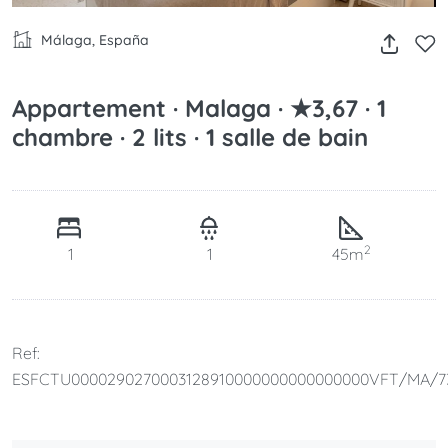
Málaga, España
Appartement · Malaga · ★3,67 · 1
chambre · 2 lits · 1 salle de bain
2
1
1
45m
Ref:
ESFCTU0000290270003128910000000000000000VFT/MA/7