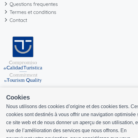
Questions frequentes
Termes et conditions
Contact
Cookies
Nous utilisons des cookies d’origine et des cookies tiers. Ce
cookies sont destinés à vous offrir une navigation optimisée 
Développé par
Icnea
. Copyright © ELE APARTMENTS 2026
- Tous
ce site web et de nous donner un aperçu de son utilisation, 
droits réservés
vue de l’amélioration des services que nous offrons. En
Avis légal
| Politique de confidencialité |
Politique de cookies