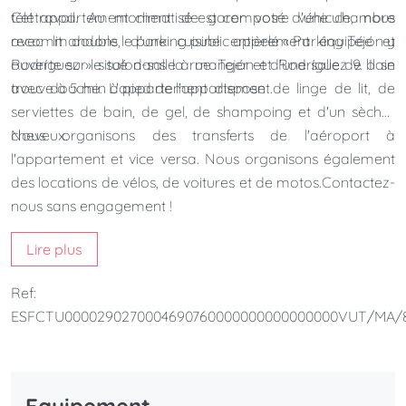
télétravail. Au moment de garer votre véhicule, nous
Cet appartement climatisé est composé d'une chambre
recommandons le parking public appelé « Parking Tejón y
avec lit double, d'une cuisine entièrement équipée et
Rodríguez » situé dans la rue Tejón et Rodríguez 9. Il se
ouverte sur le salon-salle à manger et d'une salle de bain
trouve à 5 min à pied de l'appartement.
avec douche. L'appartement dispose de linge de lit, de
serviettes de bain, de gel, de shampoing et d'un sèche-
cheveux.
Nous organisons des transferts de l'aéroport à
l'appartement et vice versa. Nous organisons également
des locations de vélos, de voitures et de motos.Contactez-
nous sans engagement !
Lire plus
Ref:
ESFCTU0000290270004690760000000000000000VUT/MA/