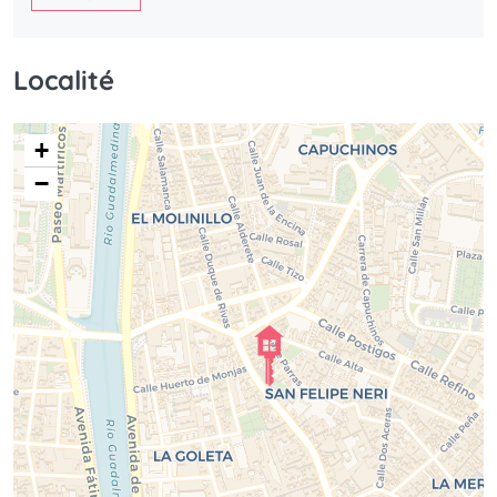
Localité
+
−