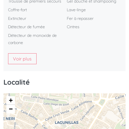
Trousse de premiers secours
Gel douche et shampooing
Coffre-fort
Lave-linge
Extincteur
Fer à repasser
Détecteur de fumée
Cintres
Détecteur de monoxide de
carbone
Voir plus
Localité
+
−