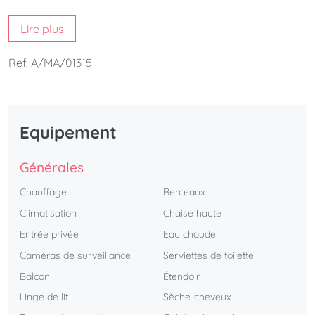
disponibles dans tout le logement. Restaurants, musées,
Lire plus
zone commerciale et espace de loisirs aux alentours.
L'appartement est parfait pour les couples.
Ref: A/MA/01315
Equipement
Générales
Chauffage
Berceaux
Climatisation
Chaise haute
Entrée privée
Eau chaude
Caméras de surveillance
Serviettes de toilette
Balcon
Étendoir
Linge de lit
Sèche-cheveux