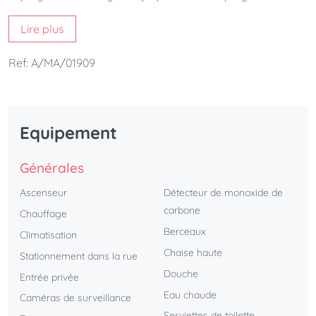
avec une terrasse privée et à quelques mètres du centre
Lire plus
historique de la ville. C'est l'appartement parfait pour avoir
l'équilibre entre plage et en même temps être localisé en
Ref: A/MA/01909
centre-ville.
Equipement
Générales
Ascenseur
Détecteur de monoxide de
carbone
Chauffage
Berceaux
Climatisation
Chaise haute
Stationnement dans la rue
Douche
Entrée privée
Eau chaude
Caméras de surveillance
Serviettes de toilette