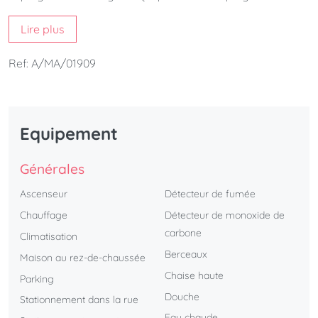
avec une grande terrasse privée et à quelques mètres du
Lire plus
centre historique de la ville. C'est l'appartement parfait
pour avoir l'équilibre entre plage et en même temps être
Ref: A/MA/01909
localisé en centre-ville.
Equipement
Générales
Ascenseur
Détecteur de fumée
Chauffage
Détecteur de monoxide de
carbone
Climatisation
Berceaux
Maison au rez-de-chaussée
Chaise haute
Parking
Douche
Stationnement dans la rue
Eau chaude