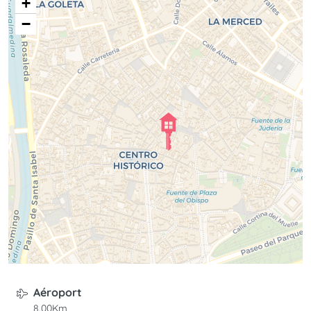
+
−
Aéroport
8.00Km