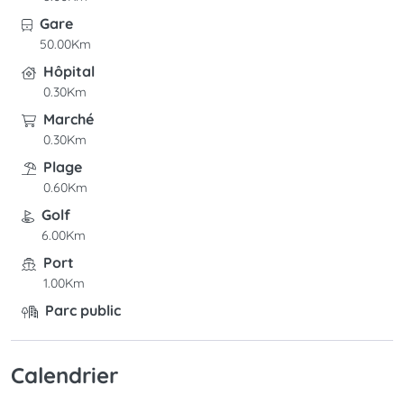
Gare
50.00Km
Hôpital
0.30Km
Marché
0.30Km
Plage
0.60Km
Golf
6.00Km
Port
1.00Km
Parc public
0.01Km
Piste de ski
Calendrier
220.00Km