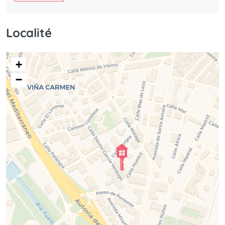
Localité
+
−