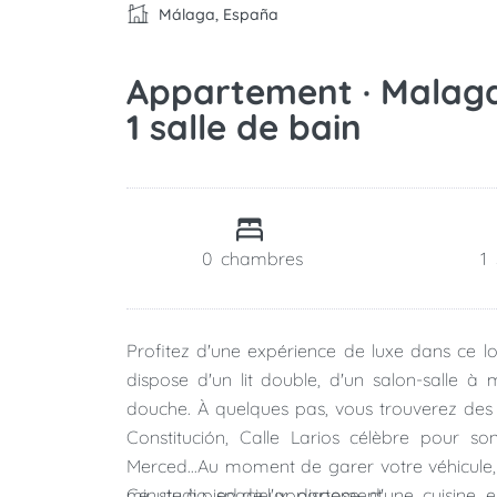
Málaga, España
Appartement · Malaga · 
1 salle de bain
0
chambres
1
Profitez d'une expérience de luxe dans ce lo
dispose d'un lit double, d'un salon-salle à
douche. À quelques pas, vous trouverez des 
Constitución, Calle Larios célèbre pour s
Merced...Au moment de garer votre véhicule,
minute à pied de l'appartement.
Ce studio spacieux dispose d'une cuisine en