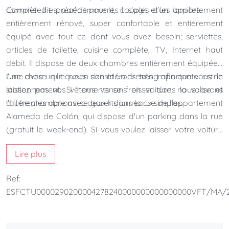
complète.Il est parfait pour les couples et les familles.
Comme dit précédemment, il s'agit d'un appartement
entièrement rénové, super confortable et entièrement
équipé avec tout ce dont vous avez besoin; serviettes,
articles de toilette, cuisine complète, TV, Internet haut
débit. Il dispose de deux chambres entièrement équipées,
l'une avec un lit queen size et un dressing afin que vous ne
Une chose que nous considérons très importante est le
laissez pas vos vêtements se froisser dans la valise et
stationnement. Si nous venons en voiture, nous avons
l'autre chambre avec deux lits jumeaux simples.
différentes options: se garer dans la rue de l'appartement
Alameda de Colón, qui dispose d'un parking dans la rue
(gratuit le week-end). Si vous voulez laisser votre voiture
sous couverture, le «Parking Alemania» est vraiment
Lire plus
proche de notre bâtiment. Il en coûte 18,75€ par jour.
Ref:
ESFCTU0000290200004278240000000000000000VFT/MA/2