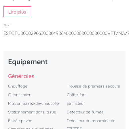
d'un grand porche et d'une cuisine entièrement équipée et
Lire plus
d'un salon lumineux avec accès à un porche avec vue
fantastique sur la piscine et le jardin.Le jardin commun, la
Ref:
piscine et le parking.Il est parfait pour les couples et les
ESFCTU0000290330000490640000000000000000VFT/MA/7
familles.
Equipement
Générales
Chauffage
Trousse de premiers secours
Climatisation
Coffre-fort
Maison au rez-de-chaussée
Extincteur
Stationnement dans la rue
Détecteur de fumée
Entrée privée
Détecteur de monoxide de
carbone