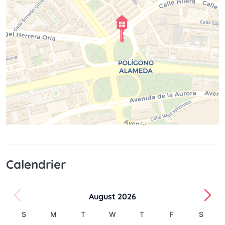
Calendrier
August 2026
S
M
T
W
T
F
S