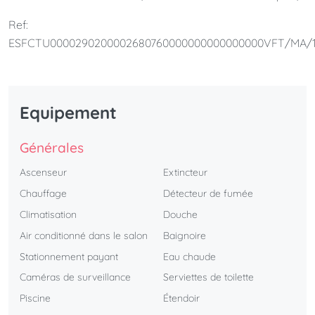
cuisine entièrement équipée, 2 salles de bains et 1 salon
Ref:
lumineux.L'appartement est parfait pour les couples et les
ESFCTU0000290200002680760000000000000000VFT/MA/1
familles.
Equipement
Générales
Ascenseur
Extincteur
Chauffage
Détecteur de fumée
Climatisation
Douche
Air conditionné dans le salon
Baignoire
Stationnement payant
Eau chaude
Caméras de surveillance
Serviettes de toilette
Piscine
Étendoir